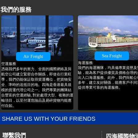
我們的服務
Sea Freight
Air Freight
海運服務
空運服務
我們的海運團隊，均具備專業資歷及
​​憑藉我們多年的努力、全面的國際網絡及與
驗，能為客戶提供優質及價格合理的
航空公司建立緊密合作關係，即使在行業旺
出入口海運服務。此外，我們與船公
季，我們仍能保証取得貨運機位，把貨物安
多年，建立友好關係，能應客戶不同
全、準時的送抵目的地。四海是香港最具規
提供專業可靠的海運服務。
模的貨運代理公司之一。我們專業的團隊結
合豐富的空運經驗, 對於處理大型、複雜的運
輸項目，以至付運危險品及易碎貨物均能應
付自如。
SHARE US WITH YOUR FRIENDS
聯繫我們
四海國際物