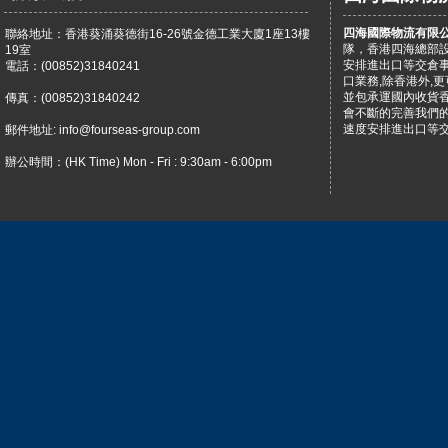
四海國際物流有限
聯絡地址：香港葵涌葵德街16-26號金德工業大廈1座13樓
隊，香港四海總部
19室
安排進出口等交倉
電話：(00852)31840241
口業務,除香港外,
並包承運國內收貨
傳真：(00852)31840242
會不斷的完善我們
速度安排進出口等
郵件地址: info@fourseas-group.com
辦公時間：(HK Time) Mon - Fri : 9:30am - 6:00pm