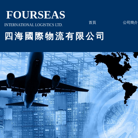
​​
FOURSEAS
首頁
公司簡介
INTERNATIONAL LOGISTICS LTD.
四
海 國 際 物 流 有
​
限 公 司