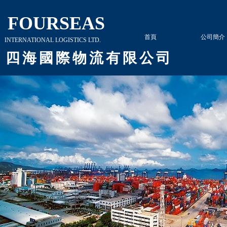
​​
FOURSEAS
首頁
公司簡介
INTERNATIONAL LOGISTICS LTD.
四 海 國 際 物 流 有
​
限 公 司