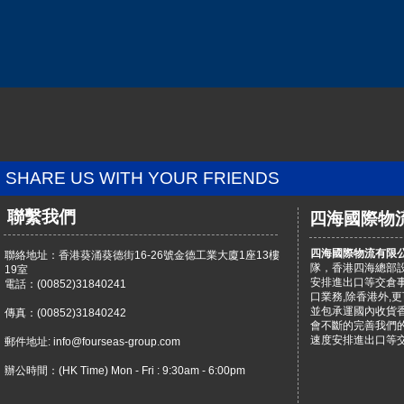
SHARE US WITH YOUR FRIENDS
聯繫我們
四海國際物
四海國際物流有限
聯絡地址：香港葵涌葵德街16-26號金德工業大廈1座13樓
隊，香港四海總部
19室
安排進出口等交倉
電話：(00852)31840241
口業務,除香港外,
並包承運國內收貨
傳真：(00852)31840242
會不斷的完善我們
速度安排進出口等
郵件地址: info@fourseas-group.com
辦公時間：(HK Time) Mon - Fri : 9:30am - 6:00pm