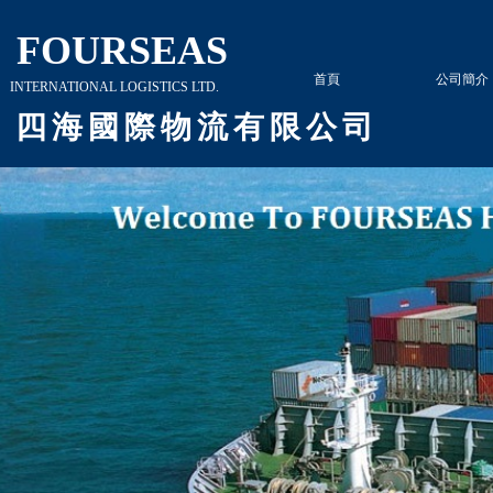
​​
FOURSEAS
首頁
公司簡介
INTERNATIONAL LOGISTICS LTD.
四 海 國 際 物 流 有
​
限 公 司