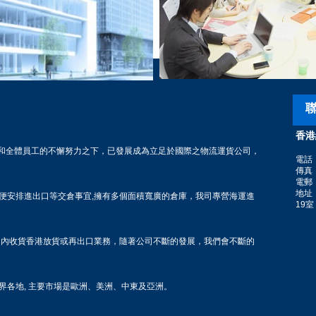
聯
香港
領導和全體員工的不懈努力之下，已發展成為立足於國際之物流運貨公司，
電話：(
傳真：(
電郵：i
地址
便安排進出口等交倉事宜,擁有多個面積寬廣的倉庫，我司專營海運進
19室
國內收貨香港放貨或再出口業務，隨著公司不斷的發展，我們會不斷的
界各地, 主要市場是歐洲、美洲、中東及亞洲。