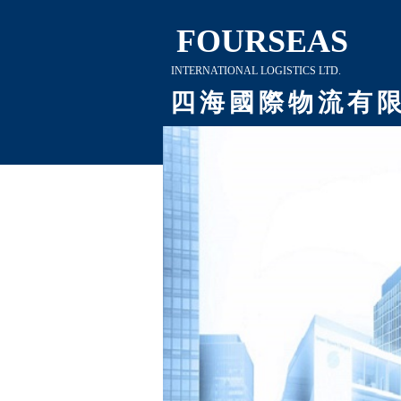
​​
FOURSEAS
INTERNATIONAL LOGISTICS LTD.
四 海 國 際 物 流 有
​
限